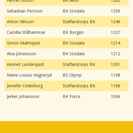
Henrik Olsson
BK Allön
1262
Sebastian Persson
BK Sösdala
1256
Anton Nilsson
Staffanstorps BK
1246
Camilla Stålhammar
BK Borgen
1227
Simon Malmqvist
BK Sösdala
1214
Alva Johansson
BK Sösdala
1212
Kennet Lunderquist
Staffanstorps BK
1201
Marie-Louise Hägneryd
BS Olymp
1198
Jennifer Cederborg
Staffanstorps BK
1188
Jerker Johansson
BK Force
1096