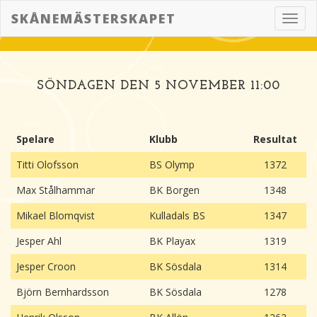
SKÅNEMÄSTERSKAPET
Toggl
navig
SÖNDAGEN DEN 5 NOVEMBER 11:00
Spelare
Klubb
Resultat
Titti Olofsson
BS Olymp
1372
Max Stålhammar
BK Borgen
1348
Mikael Blomqvist
Kulladals BS
1347
Jesper Ahl
BK Playax
1319
Jesper Croon
BK Sösdala
1314
Björn Bernhardsson
BK Sösdala
1278