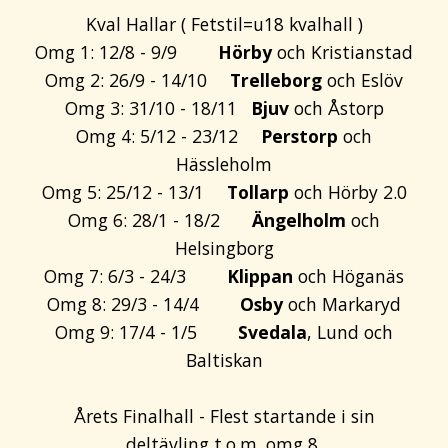
Kval Hallar ( Fetstil=u18 kvalhall )
Omg 1: 12/8 - 9/9
Hörby
och Kristianstad
Omg 2: 26/9 - 14/10
Trelleborg
och Eslöv
Omg 3: 31/10 - 18/11
Bjuv
och Åstorp
Omg 4: 5/12 - 23/12
Perstorp
och
Hässleholm
Omg 5: 25/12 - 13/1
Tollarp
och Hörby 2.0
Omg 6: 28/1 - 18/2
Ängelholm
och
Helsingborg
Omg 7: 6/3 - 24/3
Klippan
och Höganäs
Omg 8: 29/3 - 14/4
Osby
och Markaryd
Omg 9: 17/4 - 1/5
Svedala
, Lund och
Baltiskan
Årets Finalhall - Flest startande i sin
deltävling t.o.m. omg 8.